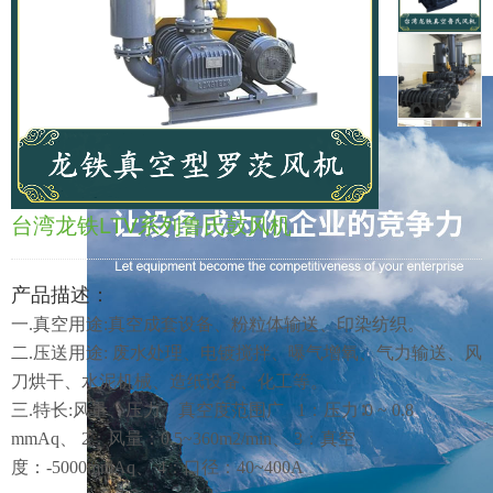
例
资
料
在
电磁鼓风机
悬浮离心鼓风机
讯
下
线
联
螺杆鼓风机
直立式鼓风机
载
留
系
阿
言
我
里
台湾龙铁LTV系列鲁氏鼓风机
超高速鼓风机
欧美进口鼓风机
们
店
产品描述：
一.真空用途:真空成套设备、粉粒体输送、印染纺织。
铺
各类鼓风机维修
风机专用隔音罩
二.压送用途: 废水处理、电镀搅拌、曝气增氧、气力输送、风
刀烘干、水泥机械、造纸设备、化工等。
三.特长:风量、压力、真空度范围广 1：压力∶0 ~ 0.8
mmAq、 2：风量：0.5~360m2/min、 3：真空
喷泉推流曝气机
离心风机
度：-5000mmAq、 4：口径：40~400A