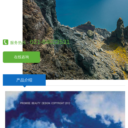
021-64023531
服务热线：
在线咨询
产品介绍