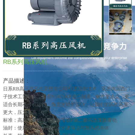
例
资
料
在
电磁鼓风机
悬浮离心鼓风机
讯
下
线
联
螺杆鼓风机
直立式鼓风机
载
留
系
阿
言
我
里
RB系列高压风机
超高速鼓风机
欧美进口鼓风机
们
店
产品描述：
日系RB高压鼓风机是恩策公司引进国外技术，采用德国西门
铺
各类鼓风机维修
风机专用隔音罩
子技术工艺制作，采用NSK/SKF进口轴承，钢性更出众，更
适合长期不停机运行；角度的叶片设计，让我们的风机风量
更大，压力更高：
标准：高压鼓风机使用绝缘等级F级二极马达直接带动
喷泉推流曝气机
离心风机
油封：使用免保养的轴封以分离马达与鼓风机本体