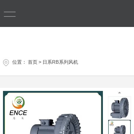
首
页
关
位置：
首页
>
日系RB系列风机
于
产
沉水鼓风机
鲁氏鼓风机
我
品
成
们
展
功
新
罗茨鼓风机
高压鼓风机
示
案
闻
资